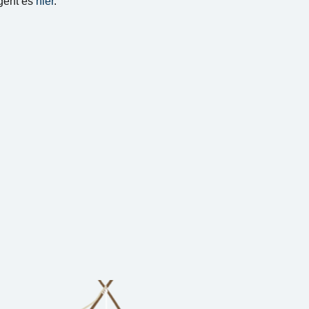
geht es
hier
.